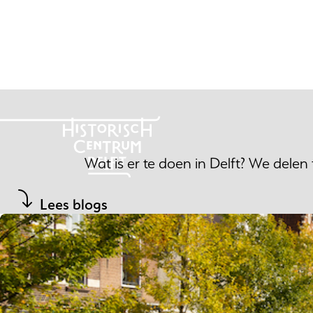
Ga
naar
de
inhoud
Wat is er te doen in Delft? We delen
Lees blogs
ZIEN & DOEN