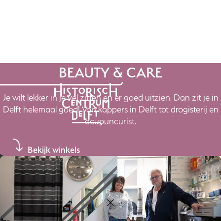
Ga
naar
de
inhoud
BEAUTY & CARE
Je wilt lekker in je vel zitten en er goed uitzien. Dan zit je in
Delft helemaal goed! Van kappers in Delft tot drogisterij en
acupuncurist.
Bekijk winkels
ZIEN & DOEN