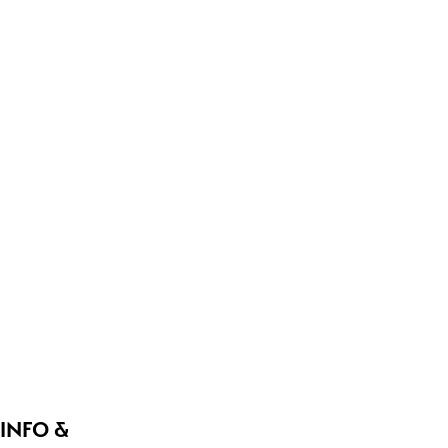
KUNST &
CULTUUR
BEAUTY &
CARE
CADEAUS &
AMBACHT
KLEDING &
MODE
SLAPEN &
WONEN
DIENSTEN & ZAKELIJK
INFO &