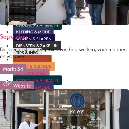
ETEN & DRINKEN
KUNST & CULTUUR
BEAUTY & CARE
CADEAUS & AMBACHT
KLEDING & MODE
SecretHair
WONEN & SLAPEN
DIENSTEN & ZAKELIJK
De specialist op het gebied van haarwerken, voor mannen
TIPS & INFO
en vrouwen.
ETEN & DRINKEN
KUNST & CULTUUR
Markt 54
BEAUTY & CARE
CADEAUS & AMBACHT
Website
KLEDING & MODE
WONEN & SLAPEN
DIENSTEN & ZAKELIJK
TIPS & INFO