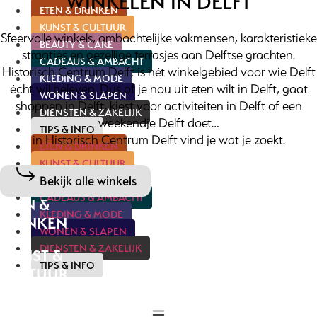
WINKELEN IN DELFT
ETEN & DRINKEN
KUNST & CULTUUR
Sfeervolle winkels, ambachtelijke vakmensen, karakteristieke
BEAUTY & CARE
straatjes en gezellige terrasjes aan Delftse grachten.
CADEAUS & AMBACHT
Historisch Centrum Delft is hét winkelgebied voor wie Delft
KLEDING & MODE
écht wil beleven. Dus of je nou uit eten wilt in Delft, gaat
WONEN & SLAPEN
shoppen in Delft, kiest voor activiteiten in Delft of een
DIENSTEN & ZAKELIJK
weekendje Delft doet…
TIPS & INFO
in Historisch Centrum Delft vind je wat je zoekt.
ETEN & DRINKEN
KUNST & CULTUUR
Bekijk alle winkels
BEAUTY & CARE
CADEAUS & AMBACHT
ETEN &
KLEDING & MODE
DRINKEN
WONEN & SLAPEN
DIENSTEN & ZAKELIJK
KUNST &
TIPS & INFO
CULTUUR
BEAUTY &