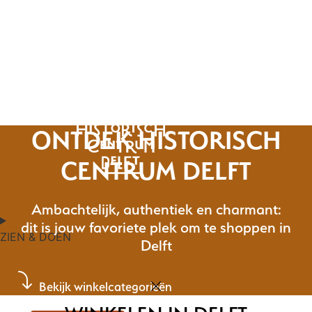
Ga
naar
de
inhoud
ONTDEK HISTORISCH
CENTRUM DELFT
Ambachtelijk, authentiek en charmant:
dit is jouw favoriete plek om te shoppen in
ZIEN & DOEN
Delft
Bekijk winkelcategorieën