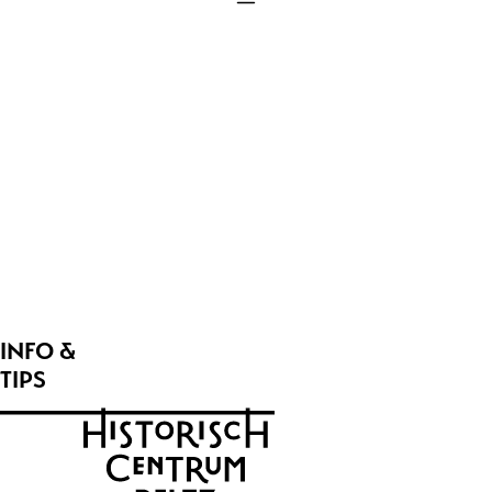
CARE
CADEAUS &
AMBACHT
KLEDING &
MODE
SLAPEN &
WONEN
DIENSTEN & ZAKELIJK
INFO &
TIPS