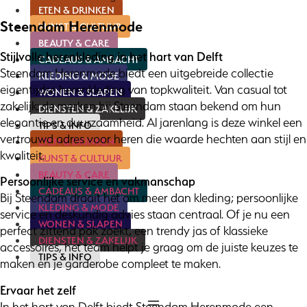
ETEN & DRINKEN
Steendam Herenmode
KUNST & CULTUUR
BEAUTY & CARE
Stijlvolle herenkleding in het hart van Delft
CADEAUS & AMBACHT
Steendam Herenmode biedt een uitgebreide collectie
KLEDING & MODE
eigentijdse herenkleding van topkwaliteit. Van casual tot
WONEN & SLAPEN
zakelijk: de merken bij Steendam staan bekend om hun
DIENSTEN & ZAKELIJK
elegantie en duurzaamheid. Al jarenlang is deze winkel een
TIPS & INFO
vertrouwd adres voor heren die waarde hechten aan stijl en
ETEN & DRINKEN
kwaliteit.
KUNST & CULTUUR
BEAUTY & CARE
Persoonlijke service en vakmanschap
CADEAUS & AMBACHT
Bij Steendam draait het om meer dan kleding; persoonlijke
KLEDING & MODE
service en deskundig advies staan centraal. Of je nu een
WONEN & SLAPEN
perfect zittend pak zoekt, een trendy jas of klassieke
DIENSTEN & ZAKELIJK
accessoires, het team helpt je graag om de juiste keuzes te
TIPS & INFO
maken en je garderobe compleet te maken.
Ervaar het zelf
In het hart van Delft biedt Steendam Herenmode een