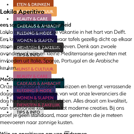
ETEN & DRINKEN
Lakila Aperitivo
KUNST & CULTUUR
BEAUTY & CARE
een sardienblik vol gezelligheid
CADEAUS & AMBACHT
Lakila is jouw kleine stukje vakantie in het hart van Delft.
KLEDING & MODE
Een knusse aperitivobar waar tafels gezellig dicht op elkaar
WONEN & SLAPEN
staan en de sfeer gonst van leven. Denk aan zwoele
DIENSTEN & ZAKELIJK
avonden vol wijn en kleine Mediterraanse gerechten met
TIPS & INFO
invloeden uit Italië, Spanje, Portugal en de Arabische
ETEN & DRINKEN
keuken.
KUNST & CULTUUR
BEAUTY & CARE
Mediterraans en verrassend
CADEAUS & AMBACHT
Onze menukaart wisselt elk seizoen en brengt verrassende
KLEDING & MODE
daggerechten, afhankelijk van wat onze leveranciers die
WONEN & SLAPEN
dag het beste te bieden hebben. Alles draait om kwaliteit,
DIENSTEN & ZAKELIJK
van traditionele klassiekers tot moderne creaties. Bij ons
TIPS & INFO
proef je geen standaard, maar gerechten die je meteen
meevoeren naar zonnige kusten.
Wijn en aperitieven om van te dromen