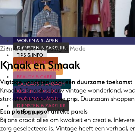
ETEN & DRINKEN
KUNST & CULTUUR
BEAUTY & CARE
CADEAUS & AMBACHT
KLEDING & MODE
WONEN & SLAPEN
Zien & Doen
>
Kleding & Mode
DIENSTEN & ZAKELIJK
TIPS & INFO
Knaak en Smaak
ETEN & DRINKEN
KUNST & CULTUUR
BEAUTY & CARE
Vintage vondsten voor een duurzame toekomst
CADEAUS & AMBACHT
Knaak & Smaak is jouw vintage wonderland, waar 
KLEDING & MODE
stukken voor een mooie prijs. Duurzaam shoppen w
WONEN & SLAPEN
DIENSTEN & ZAKELIJK
Een platform voor unieke parels
TIPS & INFO
Bij ons draait alles om kwaliteit en creatie. Inle
zorg geselecteerd is. Vintage heeft een verhaal, en 